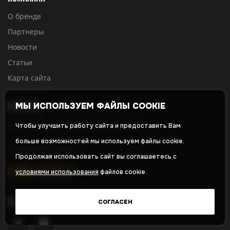
О бренде
Партнеры
Новости
Статьи
Карта сайта
КОНТАКТЫ
МЫ ИСПОЛЬЗУЕМ ФАЙЛЫ COOKIE
Ярославль, ул. Павлика Морозова, 14А
Чтобы улучшить работу сайта и предоставить Вам
больше возможностей мы используем файлы cookie.
info@polarbadger.ru
Продолжая использовать сайт вы соглашаетесь с
8 800 775 26 01
условиями использования
файлов cookie.
СОЦСЕТИ
СОГЛАСЕН