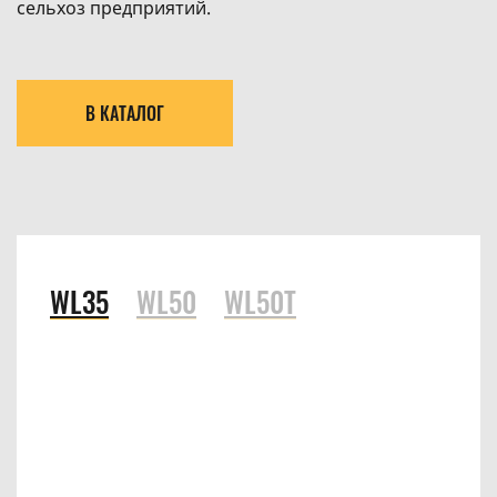
сельхоз предприятий.
В КАТАЛОГ
WL35
WL50
WL50T