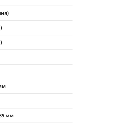
лия)
)
)
 мм
185 мм