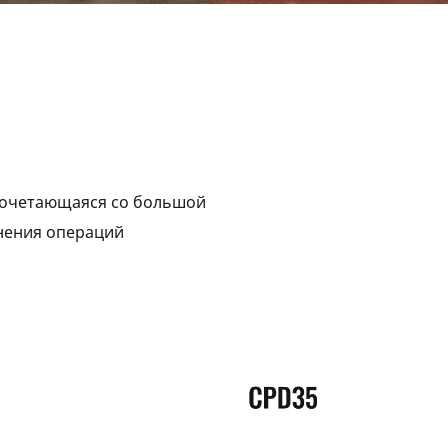
сочетающаяся со большой
нения операций