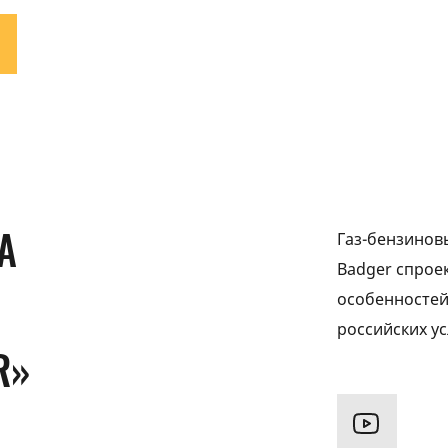
А
Газ-бензинов
Badger спрое
особенностей
российских ус
R»