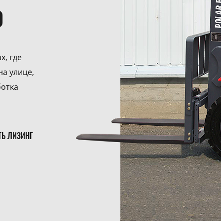
0
х, где
на улице,
ботка
ТЬ ЛИЗИНГ