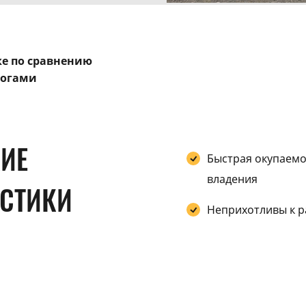
е по сравнению
логами
КИЕ
Быстрая окупаемо
владения
ИСТИКИ
Неприхотливы к р