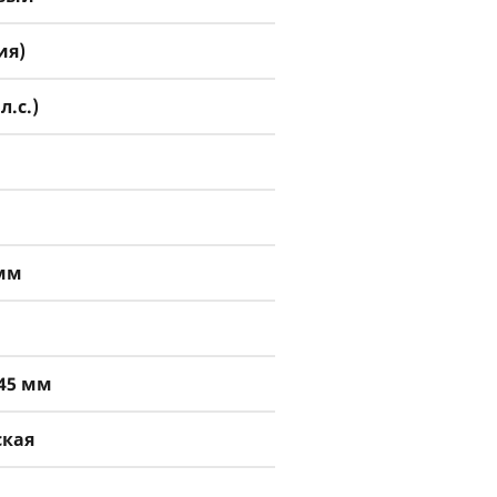
ия)
л.с.)
 мм
145 мм
ская