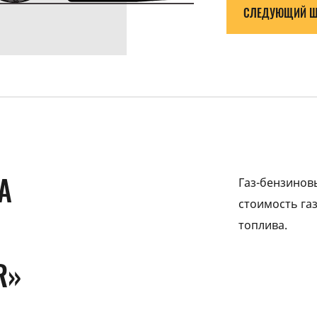
СЛЕДУЮЩИЙ Ш
А
Газ-бензинов
стоимость га
топлива.
R»