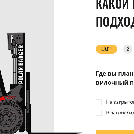
КАКОЙ 
ПОДХО
ШАГ
1
ШАГ
2
Где вы план
вилочный п
На закрыто
В вагоне/к