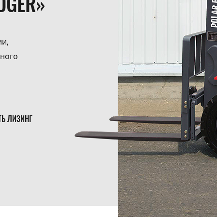
DGER»
ии,
ьного
ТЬ ЛИЗИНГ