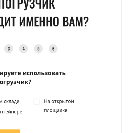
ПОГРУЗЧИК
ДИТ ИМЕННО ВАМ?
ШАГ
3
ШАГ
4
ШАГ
5
ШАГ
6
ируете использовать
огрузчик?
м складе
На открытой
площадке
онтейнере