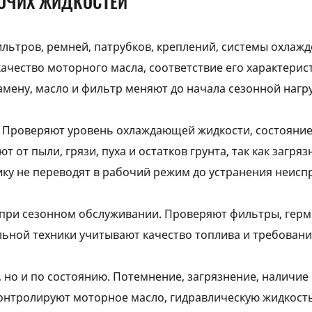
БОЧИХ ЖИДКОСТЕЙ
ильтров, ремней, патрубков, креплений, системы охлаж
ачество моторного масла, соответствие его характери
амену, масло и фильтр меняют до начала сезонной нагру
 Проверяют уровень охлаждающей жидкости, состояние 
 от пыли, грязи, пуха и остатков грунта, так как загр
ику не переводят в рабочий режим до устранения неисп
 при сезонном обслуживании. Проверяют фильтры, герме
льной техники учитывают качество топлива и требован
 но и по состоянию. Потемнение, загрязнение, наличие
онтролируют моторное масло, гидравлическую жидкост