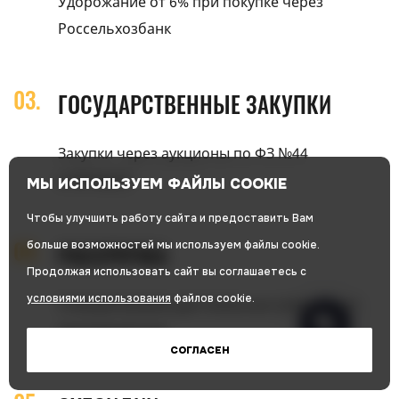
Удорожание от 6% при покупке через
Россельхозбанк
ГОСУДАРСТВЕННЫЕ ЗАКУПКИ
Закупки через аукционы по ФЗ №44
и ФЗ №223
МЫ ИСПОЛЬЗУЕМ ФАЙЛЫ COOKIE
Чтобы улучшить работу сайта и предоставить Вам
больше возможностей мы используем файлы cookie.
РАССРОЧКА
Продолжая использовать сайт вы соглашаетесь с
условиями использования
файлов cookie.
Спецпрограмма для лояльных клиентов от
производителя
СОГЛАСЕН