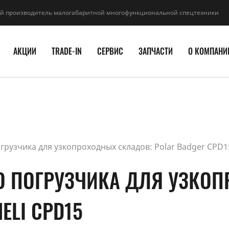
й производитель малогабаритной многофункциональной спецтехники
АКЦИИ
TRADE-IN
СЕРВИС
ЗАПЧАСТИ
О КОМПАНИ
грузчика для узкопроходных складов: Polar Badger CPD1
О ПОГРУЗЧИКА ДЛЯ УЗКО
ELI CPD15