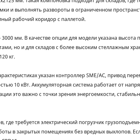
х2125 мм. Такая компоновка подходит для складов, где
емки и выполнять развороты в ограниченном пространс
лный рабочий коридор с паллетой.
- 3000 мм. В качестве опции для модели указана высота
етами, но и для складов с более высоким стеллажным х
20 кг.
арактеристиках указан контроллер SME/AC, привод пере
ью 10 кВт. Аккумуляторная система работает от напряж
атации это важно с точки зрения энергоемкости, стабил
ов, где требуется электрический погрузчик грузоподъем
оты в закрытых помещениях без вредных выхлопов. Есл