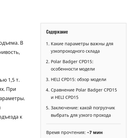
Содержание
одъема. В
Какие параметры важны для
узкопроходного склада
чивость,
Polar Badger CPD15:
особенности модели
ю 1,5 т.
HELI CPD15: обзор модели
х. При
Сравнение Polar Badger CPD15
и HELI CPD15
параметры.
и
Заключение: какой погрузчик
выбрать для узкого прохода
одъезда к
Время прочтения:
~7 мин