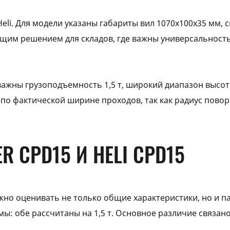
eli. Для модели указаны габариты вил 1070x100x35 мм, 
ящим решением для складов, где важны универсальност
 важны грузоподъемность 1,5 т, широкий диапазон высот
о фактической ширине проходов, так как радиус повор
R CPD15 И HELI CPD15
жно оценивать не только общие характеристики, но и п
ы: обе рассчитаны на 1,5 т. Основное различие связано