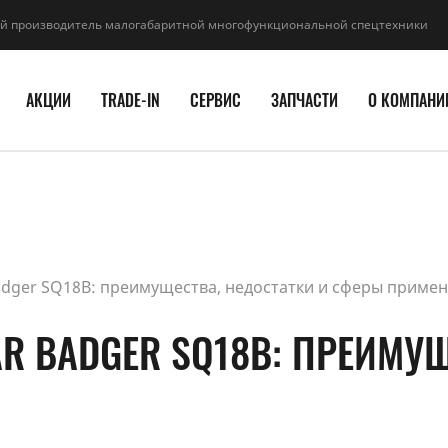
й производитель малогабаритной многофункциональной спецтехники
АКЦИИ
TRADE-IN
СЕРВИС
ЗАПЧАСТИ
О КОМПАНИ
adger SQ18B: преимущества, недостатки и сферы приме
R BADGER SQ18B: ПРЕИМУЩ