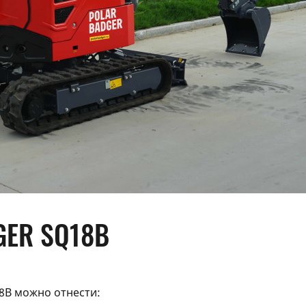
GER SQ18B
18B можно отнести: