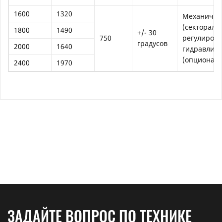
1600
1320
Механичес
(сектораль
1800
1490
+/- 30
750
регулировк
градусов
2000
1640
гидравличе
(опциональ
2400
1970
ЗАДАЙТЕ ВОПРОС ПО ТЕХНИКЕ