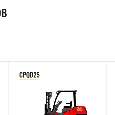
ОВ
CPQD25