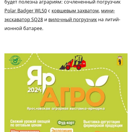
будет полезна аграриям:
сочлененный погрузчик
Polar Badger WL50
c
ковшевым захватом
,
мини-
экскаватор SQ28
и
вилочный погрузчик
на литий-
ионной батарее.