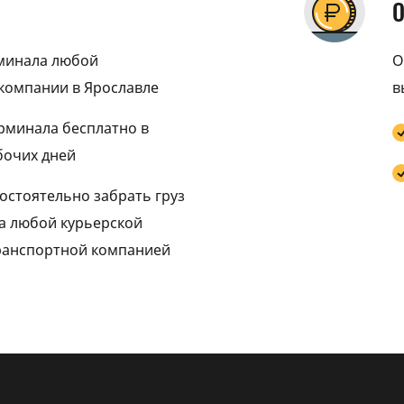
рминала любой
О
компании в Ярославле
в
ерминала бесплатно в
бочих дней
остоятельно забрать груз
да любой курьерской
ранспортной компанией