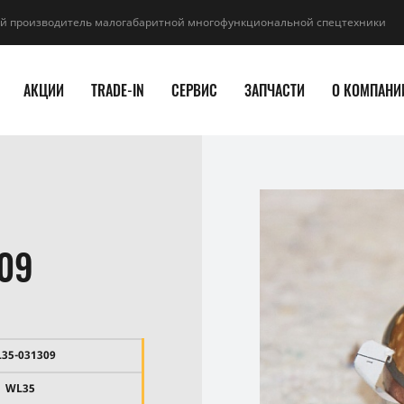
й производитель малогабаритной многофункциональной спецтехники
АКЦИИ
TRADE-IN
СЕРВИС
ЗАПЧАСТИ
О КОМПАНИ
09
35-031309
WL35