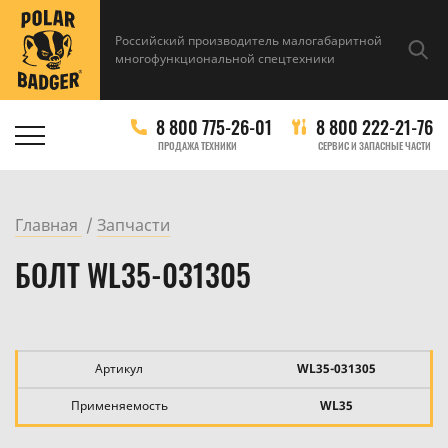
Российский производитель малогабаритной
многофункциональной спецтехники
8 800 775-26-01
8 800 222-21-76
ПРОДАЖА ТЕХНИКИ
СЕРВИС И ЗАПАСНЫЕ ЧАСТИ
Главная
Запчасти
БОЛТ WL35-031305
Артикул
WL35-031305
Применяемость
WL35